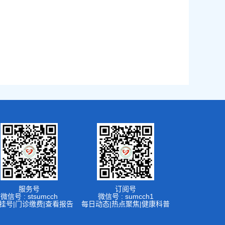
服务号
订阅号
微信号 : stsumcch
微信号 : sumcch1
挂号|门诊缴费|查看报告
每日动态|热点聚焦|健康科普