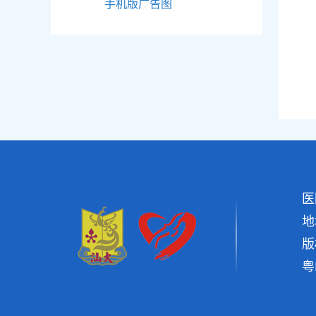
手机版广告图
医
地
版
粤