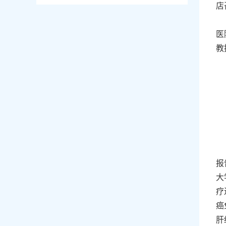
店
医
教
报
大
疗
癌
肝