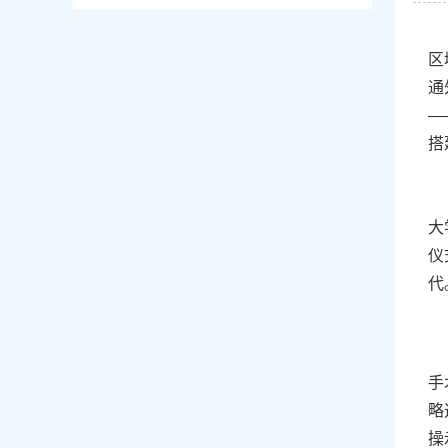
区
通
—
搭
大
仪
代
手
略
操