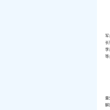
军
长
李
等
量
解