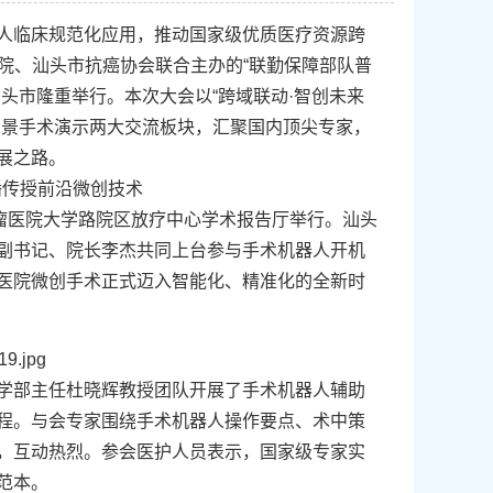
人临床规范化应用，推动国家级优质医疗资源跨
瘤医院、汕头市抗癌协会联合主办的“联勤保障部队普
汕头市隆重举行。
本次大会以“跨域联动·智创未来
实景手术演示两大交流板块，汇聚国内顶尖专家，
展之路。
播传授前沿微创技术
肿瘤医院大学路院区放疗中心学术报告厅举行。汕头
副书记、院长李杰共同上台参与手术机器人开机
医院微创手术正式迈入智能化、精准化的全新时
学部主任杜晓辉教授团队开展了手术机器人辅助
程。与会专家围绕手术机器人操作要点、术中策
，互动热烈。参会医护人员表示，国家级专家实
范本。