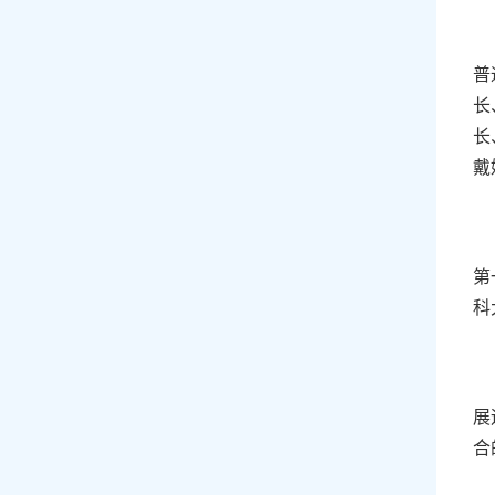
普
长
长
戴
第
科
展
合