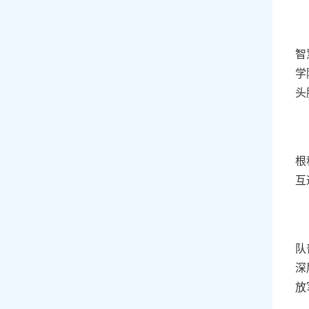
智
学
头
根
互
队
深
放