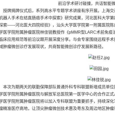
前沿学术研讨碰撞，
共话智能
授牌揭牌仪式后，系列高水平专题学术讲座有序开展。上海交
机器人手术在结直肠癌手术中探索》研究成果，河北医科大学第
探索——河北医大四院经验》，汕头大学医学院第一附属医院陈
学医学院附属肿瘤医院林佳锐教授作《pMMR型LARC术前免
临床应用规范等前沿议题开展深度分享。
与会专家围绕远程手术
域肿瘤微创诊疗发展现状，共商智能微创诊疗发展新路径。
本次为期两天的联勤保障部队普通外科专科联盟新增成员单位
学医学院附属肿瘤医院与解放军总医院第一医学中心的合作正式
学医学院附属肿瘤医院将以加入专科联盟为重要抓手，持续深化
瘤精准医疗高地，让顶尖肿瘤微创技术惠及粤东及周边地区肿瘤