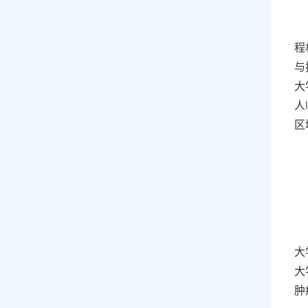
程
与
大
人
区
大
大
肿